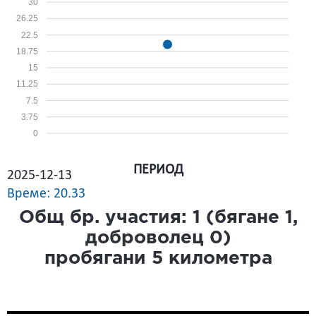
30
26.25
22.5
18.75
15
11.25
7.5
3.75
0
ПЕРИОД
2025-12-13
Време: 20.33
Общ бр. участия:
1
(бягане
1
,
доброволец
0
)
пробягани
5
километра