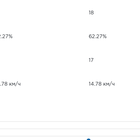
18
2.27%
62.27%
17
.78 км/ч
14.78 км/ч