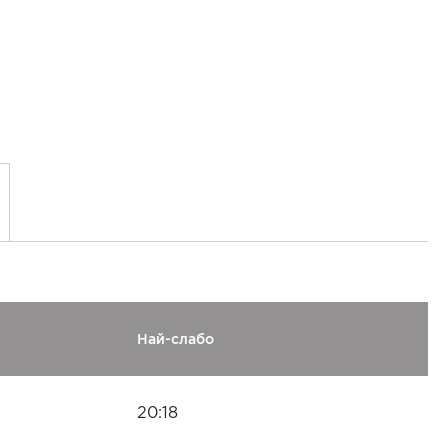
Най-слабо
20:18