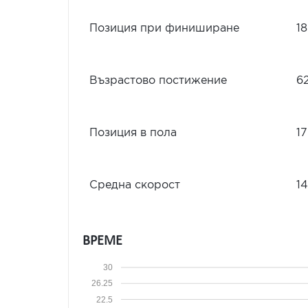
Позиция при финиширане
18
Възрастово постижение
6
Позиция в пола
17
Средна скорост
14
ВРЕМЕ
30
26.25
22.5