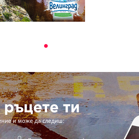
 ръцете ти
ение и може да следиш: