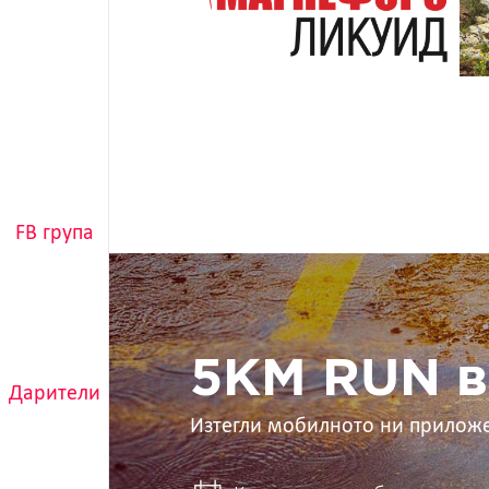
FB група
5KM
RUN
в
ръцете
ти
5KM RUN в
Дарители
Изтегли мобилното ни прилож