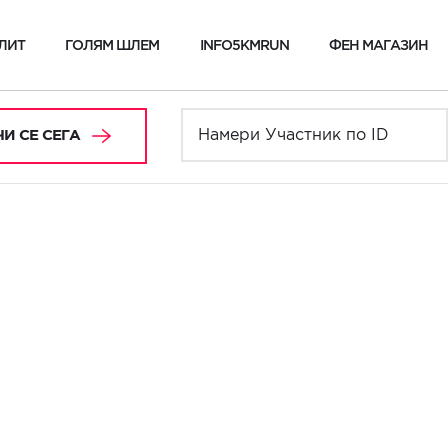
ЛИТ
ГОЛЯМ ШЛЕМ
INFO5KMRUN
ФЕН МАГАЗИН
И СЕ СЕГА