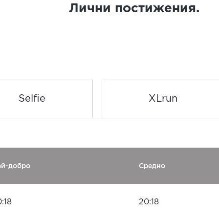
Лични постижения.
Selfie
XLrun
ай-добро
Средно
:18
20:18