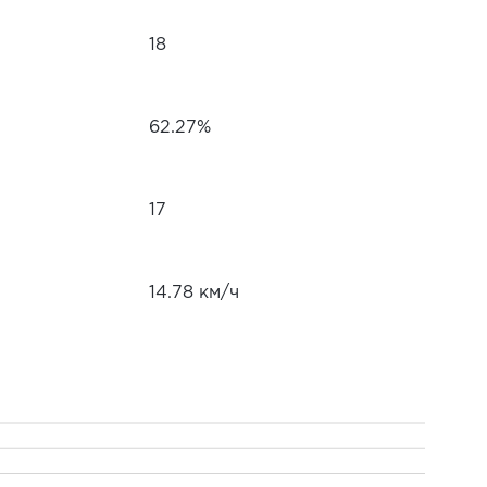
18
62.27%
17
14.78 км/ч