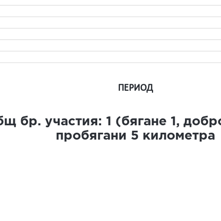
ПЕРИОД
щ бр. участия:
1
(бягане
1
, доб
пробягани
5
километра