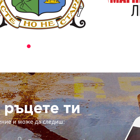
 ръцете ти
ение и може да следиш: