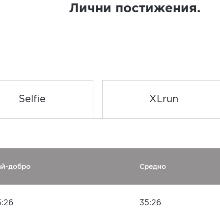
Лични постижения.
Selfie
XLrun
ай-добро
Средно
5:26
35:26