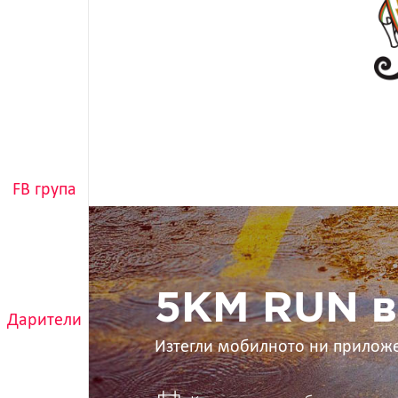
FB група
5KM
RUN
в
ръцете
ти
5KM RUN в
Дарители
Изтегли мобилното ни прилож