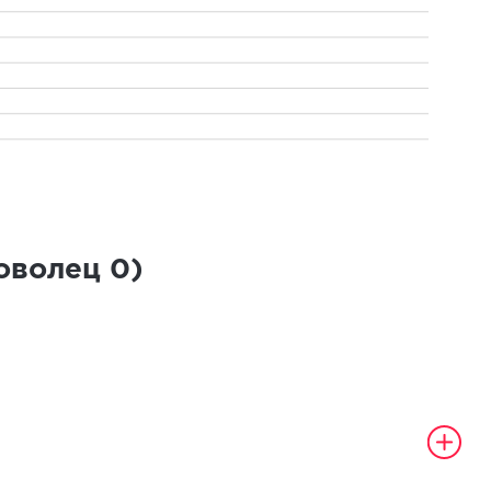
роволец
0
)