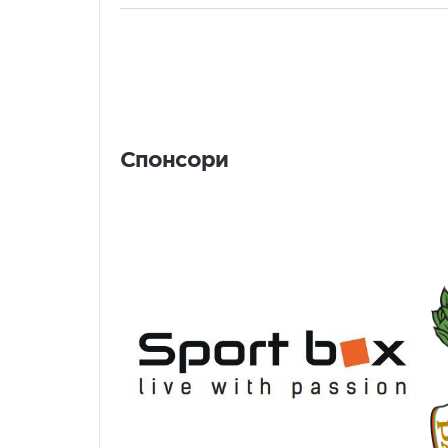
Спонсори
Спонсори