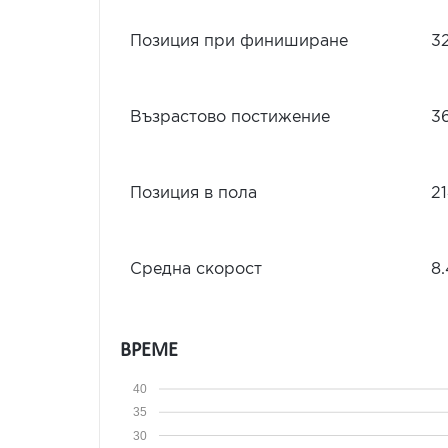
Позиция при финиширане
3
Възрастово постижение
3
Позиция в пола
2
Средна скорост
8
ВРЕМЕ
40
35
30