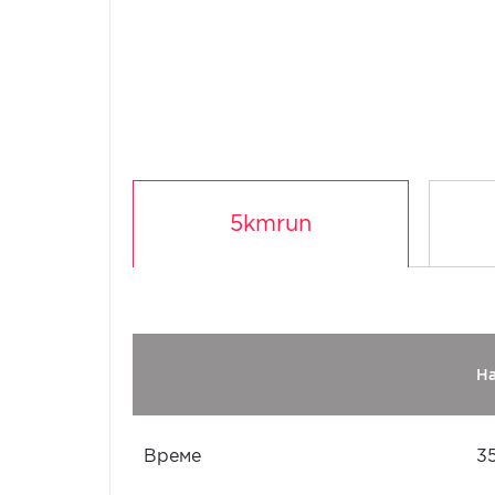
5kmrun
Н
Време
3