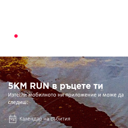
5KM
RUN
в
ръцете
ти
5KM RUN в ръцете ти
Изтегли мобилното ни приложение и може да
следиш:
Календар на събития