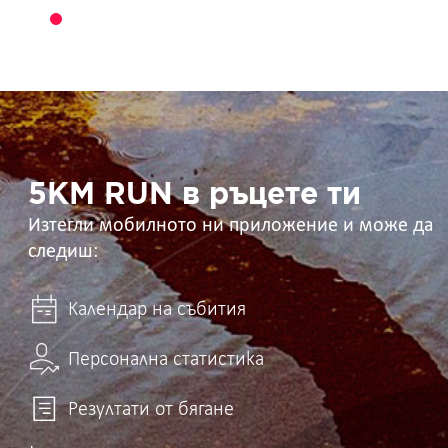
5KM
RUN
в
ръцете
ти
5KM RUN в ръцете ти
Изтегли мобилното ни приложение и може да
следиш:
Календар на събития
Персонална статистика
Резултати от бягане