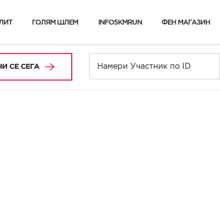
ЛИТ
ГОЛЯМ ШЛЕМ
INFO5KMRUN
ФЕН МАГАЗИН
И СЕ СЕГА