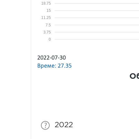
18.75
15
11.25
7.5
3.75
0
2022-07-30
Време: 27.35
Об
2022