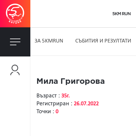
5KM RUN
ЗA 5KMRUN
СЪБИТИЯ И РЕЗУЛТАТИ
Мила Григорова
Възраст :
35г.
Регистриран :
26.07.2022
Точки :
0