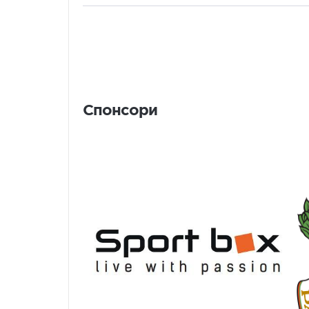
Спонсори
Спонсори