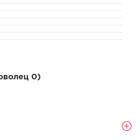
роволец
0
)