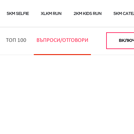
5KM SELFIE
XLKM RUN
2KM KIDS RUN
5KM САТЕ
ТОП 100
ВЪПРОСИ/ОТГОВОРИ
ВКЛЮЧ