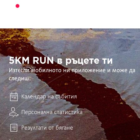
5KM
RUN
в
ръцете
ти
5KM RUN в ръцете ти
Изтегли мобилното ни приложение и може да
следиш:
Календар на събития
Персонална статистика
Резултати от бягане