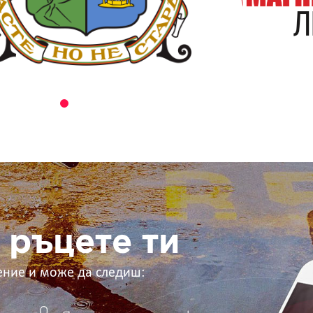
 ръцете ти
ение и може да следиш: