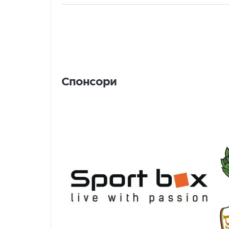
Спонсори
Спонсори