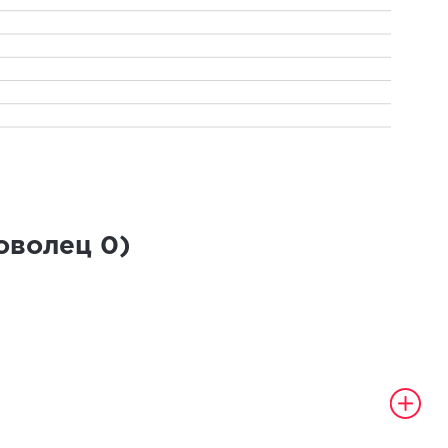
роволец
0
)