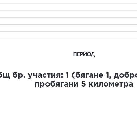
ПЕРИОД
щ бр. участия:
1
(бягане
1
, доб
пробягани
5
километра