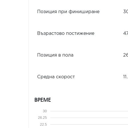
Позиция при финиширане
3
Възрастово постижение
4
Позиция в пола
2
Средна скорост
11
ВРЕМЕ
30
26.25
22.5