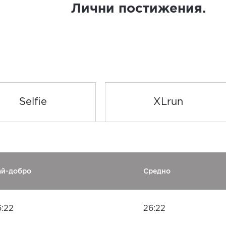
Лични постижения.
Selfie
XLrun
ай-добро
Средно
6:22
26:22