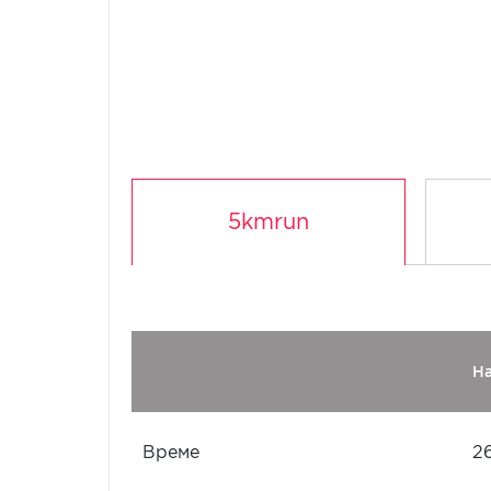
5kmrun
Н
Време
2