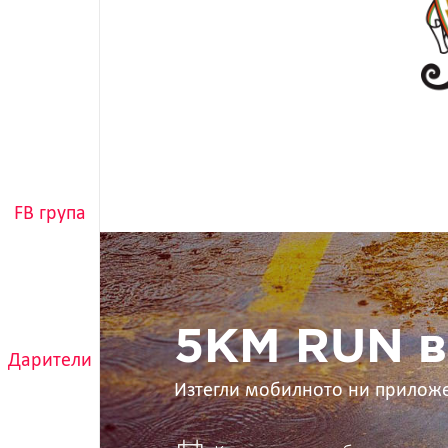
FB група
5KM
RUN
в
ръцете
ти
5KM RUN в
Дарители
Изтегли мобилното ни прилож