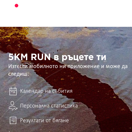
5KM
RUN
в
ръцете
ти
5KM RUN в ръцете ти
Изтегли мобилното ни приложение и може да
следиш:
Календар на събития
Персонална статистика
Резултати от бягане