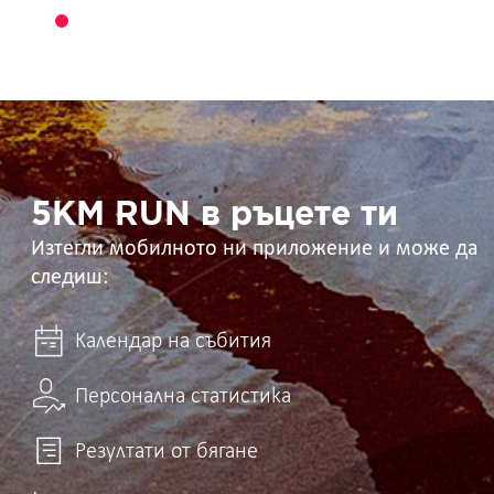
5KM
RUN
в
ръцете
ти
5KM RUN в ръцете ти
Изтегли мобилното ни приложение и може да
следиш:
Календар на събития
Персонална статистика
Резултати от бягане