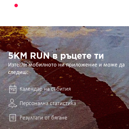
5KM
RUN
в
ръцете
ти
5KM RUN в ръцете ти
Изтегли мобилното ни приложение и може да
следиш:
Календар на събития
Персонална статистика
Резултати от бягане