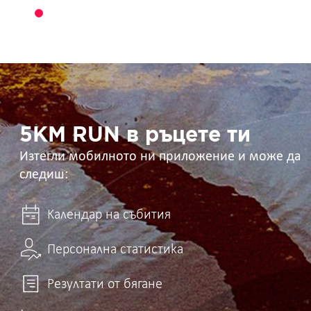
5KM
RUN
в
ръцете
ти
5KM RUN в ръцете ти
Изтегли мобилното ни приложение и може да
следиш:
Календар на събития
Персонална статистика
Резултати от бягане