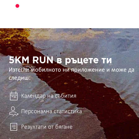
5KM
RUN
в
ръцете
ти
5KM RUN в ръцете ти
Изтегли мобилното ни приложение и може да
следиш:
Календар на събития
Персонална статистика
Резултати от бягане