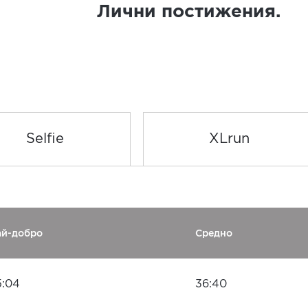
Лични постижения.
Selfie
XLrun
ай-добро
Средно
5:04
36:40