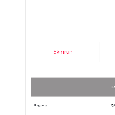
5kmrun
Н
Време
3