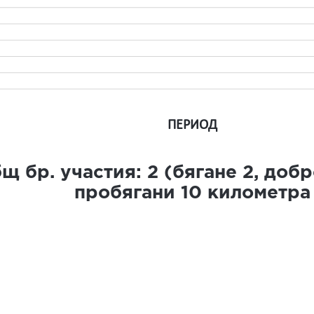
ПЕРИОД
щ бр. участия:
2
(бягане
2
, доб
пробягани
10
километра