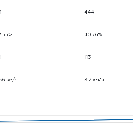
1
444
2.55%
40.76%
0
113
56 км/ч
8.2 км/ч