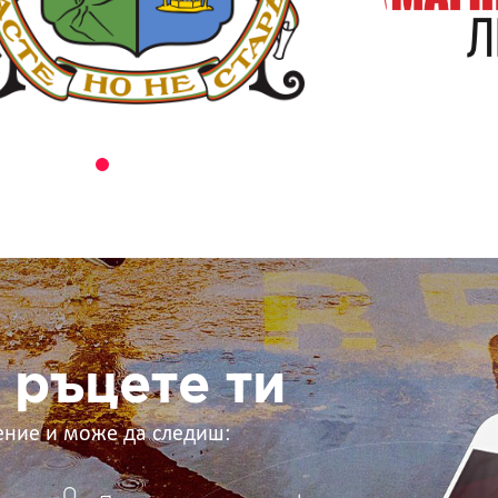
 ръцете ти
ение и може да следиш: