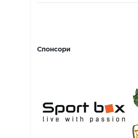
Спонсори
Спонсори