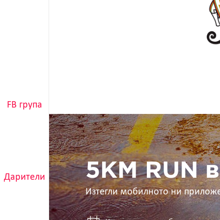
FB група
5KM
RUN
в
ръцете
ти
5KM RUN в
Дарители
Изтегли мобилното ни прилож