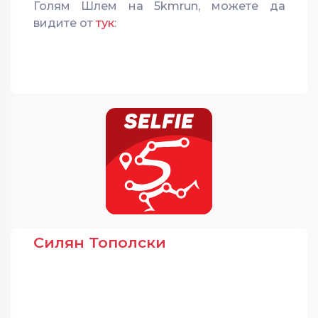
Голям Шлем на 5kmrun, можете да
видите от
тук
:
Силян Тополски