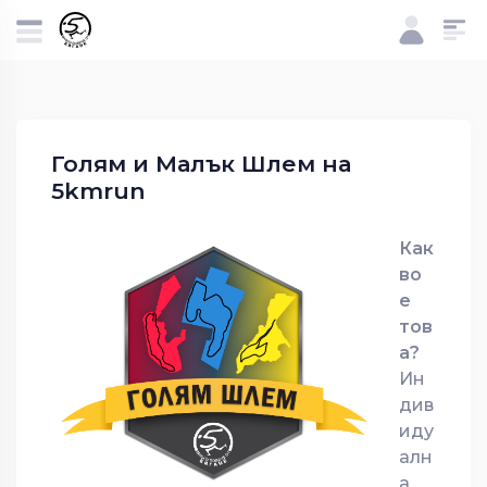
Голям и Малък Шлем на
5kmrun
Как
во
е
тов
а?
Ин
див
иду
алн
а