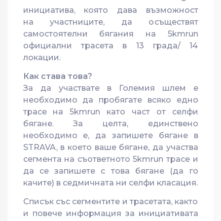
инициатива, която дава възможност
на участниците, да осъществят
самостоятелни бягания на 5kmrun
официални трасета в 13 града/ 14
локации.
Как става това?
За да участвате в Големия шлем е
необходимо да пробягате всяко едно
трасе на 5kmrun като част от селфи
бягане. За целта, единствено
необходимо е, да запишете бягане в
STRAVA, в което ваше бягане, да участва
сегмента на съответното 5kmrun трасе и
да се запишете с това бягане (да го
качите) в седмичната ни селфи класация.
Списък със сегментите и трасетата, както
и повече информация за инициативата