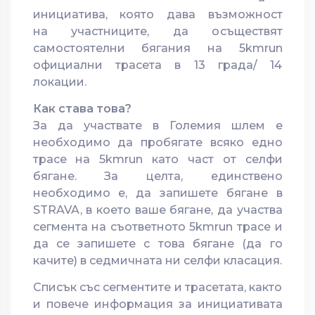
инициатива, която дава възможност
на участниците, да осъществят
самостоятелни бягания на 5kmrun
официални трасета в 13 града/ 14
локации.
Как става това?
За да участвате в Големия шлем е
необходимо да пробягате всяко едно
трасе на 5kmrun като част от селфи
бягане. За целта, единствено
необходимо е, да запишете бягане в
STRAVA, в което ваше бягане, да участва
сегмента на съответното 5kmrun трасе и
да се запишете с това бягане (да го
качите) в седмичната ни селфи класация.
Списък със сегментите и трасетата, както
и повече информация за инициативата