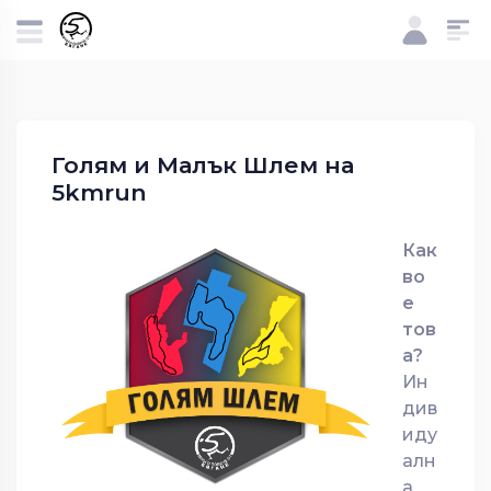
Голям и Малък Шлем на
5kmrun
Как
во
е
тов
а?
Ин
див
иду
алн
а