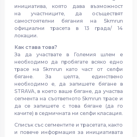
инициатива, която дава възможност
на участниците, да осъществят
самостоятелни бягания на 5kmrun
официални трасета в 13 града/ 14
локации.
Как става това?
За да участвате в Големия шлем е
необходимо да пробягате всяко едно
трасе на 5kmrun като част от селфи
бягане. За целта, единствено
необходимо е, да запишете бягане в
STRAVA, в което ваше бягане, да участва
сегмента на съответното 5kmrun трасе и
да се запишете с това бягане (да го
качите) в седмичната ни селфи класация.
Списък със сегментите и трасетата, както
и повече информация за инициативата