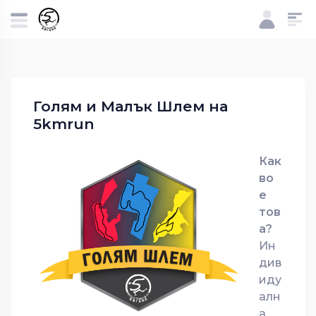
Голям и Малък Шлем на
5kmrun
Как
во
е
тов
а?
Ин
див
иду
алн
а