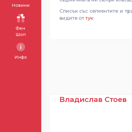
Новини
Списък със сегментите и т
видите от
тук
:
Фен
Шоп
Инфо
Владислав Стоев