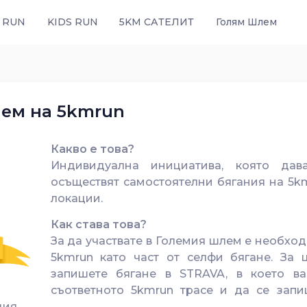
 RUN
KIDS RUN
5KM САТЕЛИТ
Голям Шлем
ем на 5kmrun
Какво е това?
Индивидуална инициатива, която дав
осъществят самостоятелни бягания на 5km
локации.
Как става това?
За да участвате в Големия шлем е необход
5kmrun като част от селфи бягане. За 
запишете бягане в STRAVA, в което ва
съответното 5kmrun трасе и да се запиш
ия.