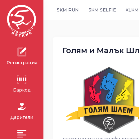
5KM RUN
5KM SELFIE
XLKM
Голям и Малък Шл
Регистрация
Баркод
Дарители
седмичната ни селфи класац