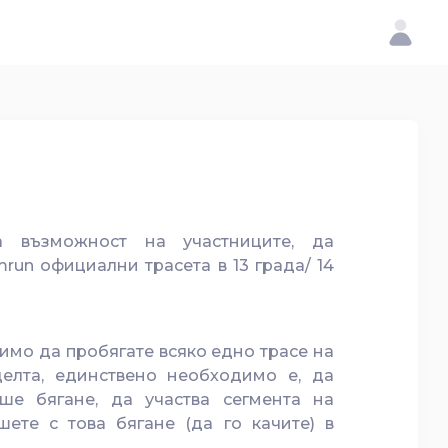
а възможност на участниците, да
run официални трасета в 13 града/ 14
имо да пробягате всяко едно трасе на
целта, единствено необходимо е, да
ше бягане, да участва сегмента на
ете с това бягане (да го качите) в