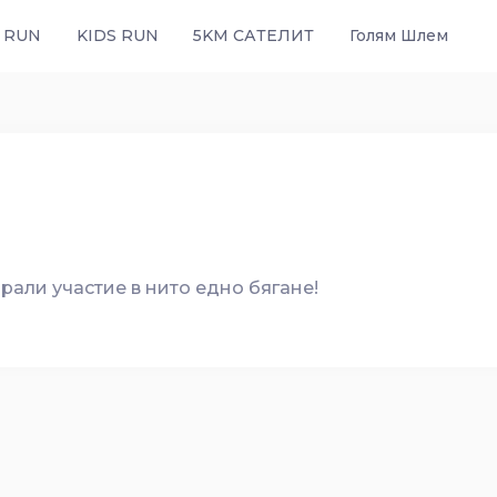
 RUN
KIDS RUN
5KM САТЕЛИТ
Голям Шлем
рали участие в нито едно бягане!