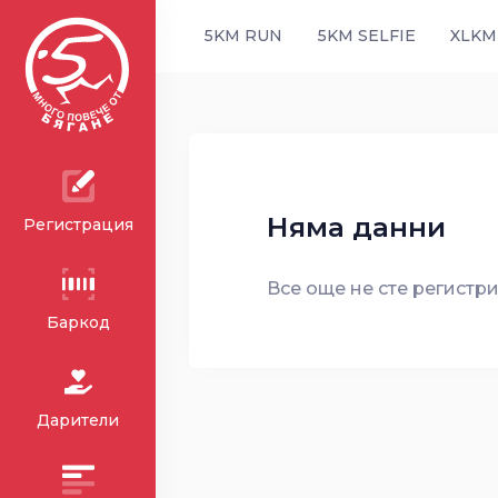
5KM RUN
5KM SELFIE
XLKM
Няма данни
Регистрация
Все още не сте регистри
Баркод
Дарители