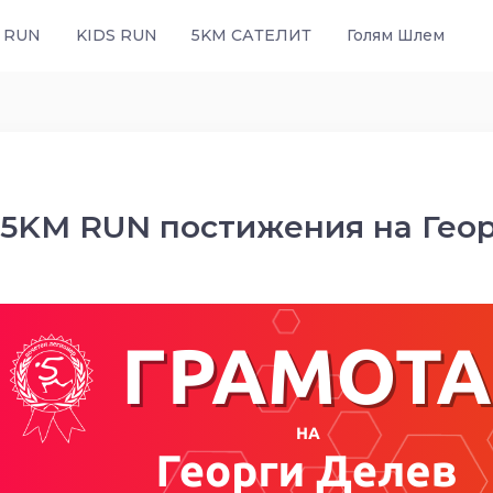
 RUN
KIDS RUN
5KM САТЕЛИТ
Голям Шлем
5KM RUN постижения на Гео