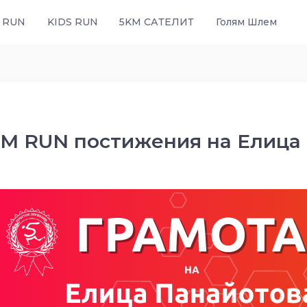
 RUN
KIDS RUN
5KM САТЕЛИТ
Голям Шлем
M RUN постижения на Елица