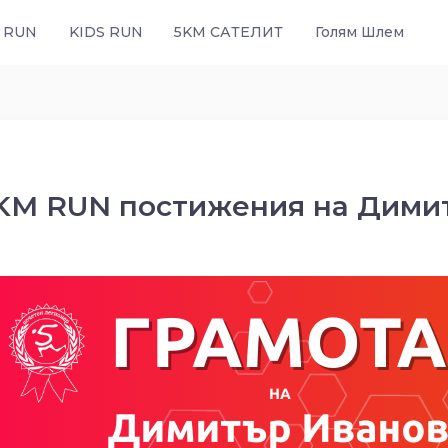
 RUN
KIDS RUN
5KM САТЕЛИТ
Голям Шлем
KM RUN постижения на Дими