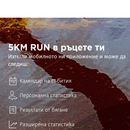
5KM
RUN
в
ръцете
ти
5KM RUN в ръцете ти
Изтегли мобилното ни приложение и може да
следиш:
Календар на събития
Персонална статистика
Резултати от бягане
Разширена статистика