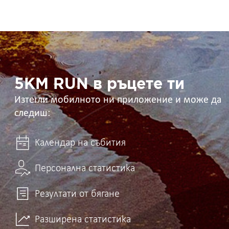
5KM
RUN
в
ръцете
ти
5KM RUN в ръцете ти
Изтегли мобилното ни приложение и може да
следиш:
Календар на събития
Персонална статистика
Резултати от бягане
Разширена статистика