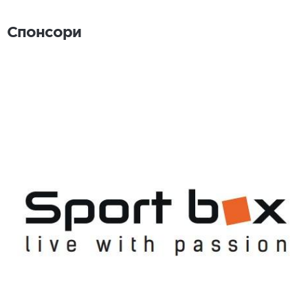
Спонсори
Спонсори