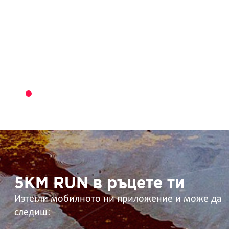
5KM
RUN
в
ръцете
ти
5KM RUN в ръцете ти
Изтегли мобилното ни приложение и може да
следиш: