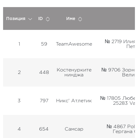
Позиция
ID
Име
№ 2719 Илия
1
59
TeamAwesome
Петъ
Костенурките
№ 9706 Зорни
2
448
нинджа
Величк
№ 17805 Любен
3
797
Никс' Атлетик
25283 Val
№ 4867 Poll
4
654
Самсар
Гергана 