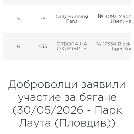
Only Running
№ 4093 Марти
5
78
Fans
Ивелина 
ОТБОРА НА
№ 17334 Black
6
435
ОХЛЮВИТЕ
Tiger Sn
Доброволци заявили
участие за бягане
(30/05/2026 - Парк
Лаута (Пловдив))