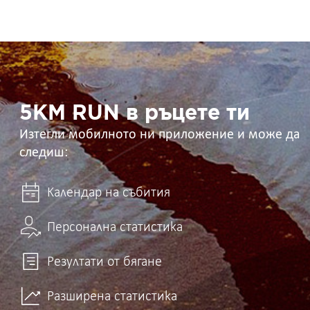
5KM
RUN
в
ръцете
ти
5KM RUN в ръцете ти
Изтегли мобилното ни приложение и може да
следиш:
Календар на събития
Персонална статистика
Резултати от бягане
Разширена статистика