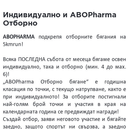
Индивидуално и ABOPharma
Отборно
ABOPHARMA
подкрепя отборните бягания на
5kmrun!
Всяка ПОСЛЕДНА събота от месеца бягаме освен
индивидуално, така и отборно (мин. 4 до мах.
6)!
„ABOPharma Отборно бягане“ е годишна
класация по точки, с текущо натрупване, както е
при индивидуалното! За отборите постигнали
най-голям брой точки и участия в края на
календарната година се предвиждат награди!
Създай отбор, заяви неговото участие и бягайте
заедно, защото спортът ни свързва, а заедно