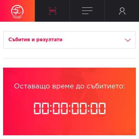
Събития и резултати
Оставащо време до събитието:
00
:
00
:
00
:
00