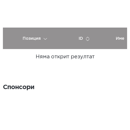
Позиция
ID
Име
Няма открит резултат
Спонсори
Спонсори